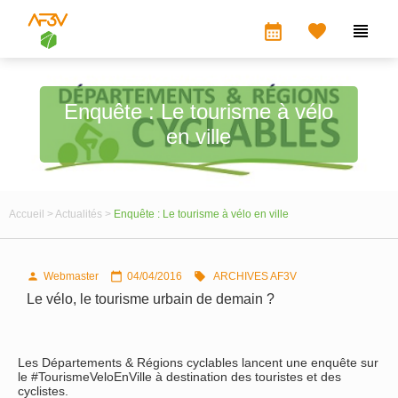
calendar_month


Enquête : Le tourisme à vélo
en ville
Accueil >
Actualités >
Enquête : Le tourisme à vélo en ville
Webmaster
04/04/2016
ARCHIVES AF3V



Le vélo, le tourisme urbain de demain ?
Les Départements & Régions cyclables lancent une enquête sur
le #TourismeVeloEnVille à destination des touristes et des
cyclistes.