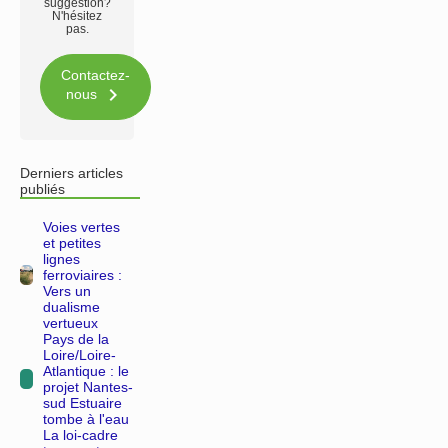
suggestion?
N'hésitez
pas.
Contactez-

nous
Derniers articles
publiés
Voies vertes
et petites
lignes
ferroviaires :
Vers un
dualisme
vertueux
Pays de la
Loire/Loire-
Atlantique : le
projet Nantes-
sud Estuaire
tombe à l'eau
La loi-cadre