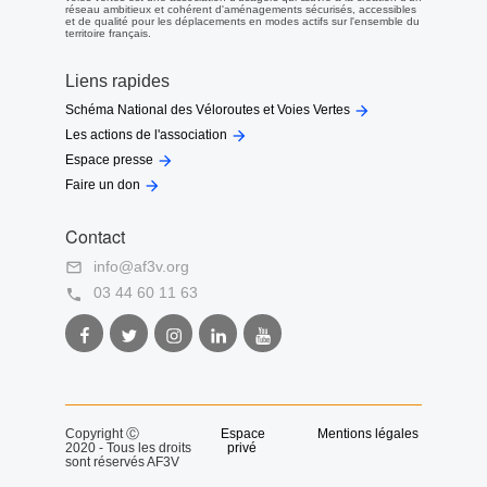
réseau ambitieux et cohérent d'aménagements sécurisés, accessibles
et de qualité pour les déplacements en modes actifs sur l'ensemble du
territoire français.
Liens rapides

Schéma National des Véloroutes et Voies Vertes

Les actions de l'association

Espace presse

Faire un don
Contact
info@af3v.org

03 44 60 11 63

Facebook
Twitter
Instagram
LinkedIn
Youtube
AF3V
AF3V
AF3V
AF3V
AF3V
Copyright Ⓒ
Espace
Mentions légales
2020 - Tous les droits
privé
sont réservés AF3V