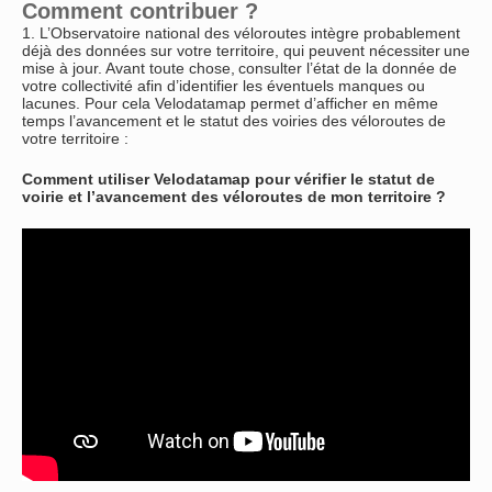
Comment contribuer ?
1. L’Observatoire national des véloroutes intègre probablement
déjà des données sur votre territoire, qui peuvent nécessiter une
mise à jour. Avant toute chose, consulter l’état de la donnée de
votre collectivité afin d’identifier les éventuels manques ou
lacunes. Pour cela Velodatamap permet d’afficher en même
temps l’avancement et le statut des voiries des véloroutes de
votre territoire :
Comment utiliser Velodatamap pour vérifier le statut de
voirie et l’avancement des véloroutes de mon territoire ?