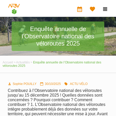
calendar_month


Enquête annuelle de
l’Observatoire national des
véloroutes 2025
Accueil >
Actualités >
Enquête annuelle de l’Observatoire national des
véloroutes 2025
Sophie POUILLY
30/10/2025
ACTU VÉLO



Contribuez à l’Observatoire national des véloroutes
jusqu’au 15 décembre 2025 ! Quelles données sont
concernées ? Pourquoi contribuer ? Comment
contribuer ? 1. L’Observatoire national des véloroutes
intègre probablement déjà des données sur votre
territoire, qui peuvent nécessiter une mise à jour. Avant