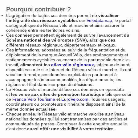
Pourquoi contribuer ?
L’agrégation de toutes ces données permet de
visualiser
l’intégralité des réseaux cyclables
sur
Velodatamap
, le portail
cartographique du Réseau vélo et marche et ainsi assurer la
cohérence entre les territoires voisins.
Ces données permettent également de suivre l’avancement
du
Schéma national des véloroutes (SNV),
ainsi que des
différents réseaux régionaux, départementaux et locaux.
Ces informations, adossées au suivi de la fréquentation et du
déploiement de la marque Accueil Vélo, des aménagements et
stationnements cyclables ou encore de la part modale domicile-
travail,
alimentent les
atlas vélo régionaux
,
tableaux de bord
disponibles sur le site Internet du Réseau vélo et marche. Ils ont
vocation à rendre ces données exploitables par tous et à
accompagner les intercommunalités, les départements, les
régions et l’État dans leur prise de décisions.
Le Réseau vélo et marche diffuse ces données en opendata
et
les verse aux sites de promotion touristique
tels que celui
de
France Vélo Tourisme
et
EuroVelo.com
. Tous les usagers,
coordinateurs ou promoteurs d’itinéraire disposent ainsi de la
même donnée actualisée.
Chaque année, le Réseau vélo et marche valorise au niveau
national les données qui lui sont transmises par des articles et
communiqués de presse. Contribuer à cette enquête annuelle
c’est donc
aussi offrir une visibilité à votre territoire
.