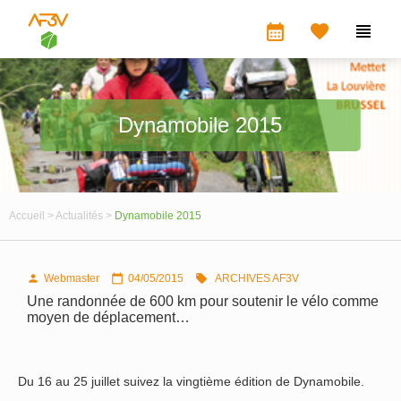
calendar_month


Dynamobile 2015
Accueil >
Actualités >
Dynamobile 2015
Webmaster
04/05/2015
ARCHIVES AF3V



Une randonnée de 600 km pour soutenir le vélo comme
moyen de déplacement…
Du 16 au 25 juillet suivez la vingtième édition de Dynamobile.