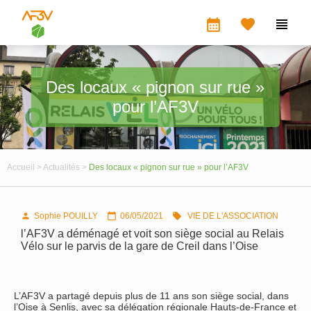
calendar_month


Des locaux « pignon sur rue »
pour l’AF3V
Accueil >
Actualités >
Des locaux « pignon sur rue » pour l’AF3V
Sophie POUILLY
06/05/2021
VIE DE L'ASSOCIATION



l’AF3V a déménagé et voit son siège social au Relais
Vélo sur le parvis de la gare de Creil dans l’Oise
L’AF3V a partagé depuis plus de 11 ans son siège social, dans
l’Oise à Senlis, avec sa délégation régionale Hauts-de-France et