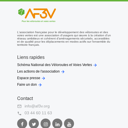
L'association française pour le développement des véloroutes et des
voies vertes est une association d'usagers qui œuvre à la création d'un
réseau ambitieux et cohérent d'aménagements sécurisés, accessibles
et de qualité pour les déplacements en modes actifs sur l'ensemble du
territoire français.
Liens rapides

Schéma National des Véloroutes et Voies Vertes

Les actions de l'association

Espace presse

Faire un don
Contact
info@af3v.org

03 44 60 11 63

Facebook
Twitter
Instagram
LinkedIn
Youtube
AF3V
AF3V
AF3V
AF3V
AF3V