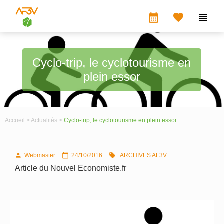
calendar_month


Cyclo-trip, le cyclotourisme en
plein essor
Accueil >
Actualités >
Cyclo-trip, le cyclotourisme en plein essor
Webmaster
24/10/2016
ARCHIVES AF3V



Article du Nouvel Economiste.fr