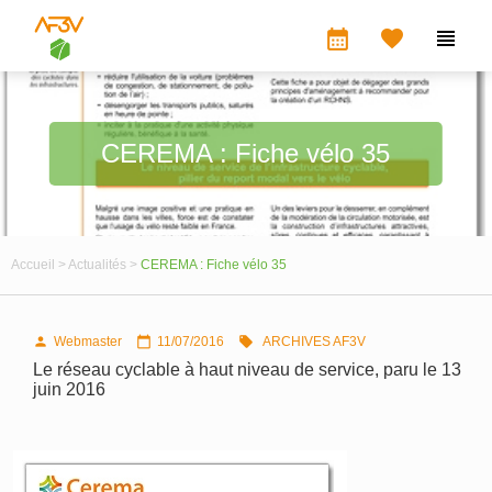
calendar_month


CEREMA : Fiche vélo 35
Accueil >
Actualités >
CEREMA : Fiche vélo 35
Webmaster
11/07/2016
ARCHIVES AF3V



Le réseau cyclable à haut niveau de service, paru le 13
juin 2016