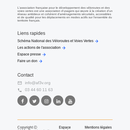
L'association française pour le développement des véloroutes et des
voies vertes est une association d'usagers qui œuvre à la création d'un
réseau ambitieux et cohérent d'aménagements sécurisés, accessibles
et de qualité pour les déplacements en modes actifs sur l'ensemble du
territoire français.
Liens rapides

Schéma National des Véloroutes et Voies Vertes

Les actions de l'association

Espace presse

Faire un don
Contact
info@af3v.org

03 44 60 11 63

Facebook
Twitter
Instagram
LinkedIn
Youtube
AF3V
AF3V
AF3V
AF3V
AF3V
Copyright Ⓒ
Espace
Mentions légales