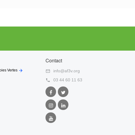
Contact

oies Vertes
info@af3v.org

03 44 60 11 63

Facebook
Twitter
AF3V
AF3V
Instagram
LinkedIn
AF3V
AF3V
Youtube
AF3V