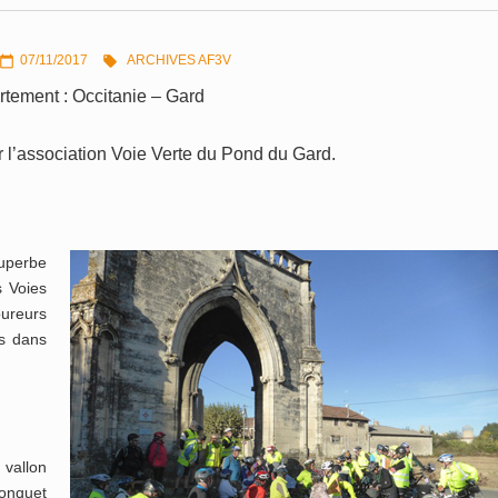
07/11/2017
ARCHIVES AF3V


tement : Occitanie – Gard
 l’association Voie Verte du Pond du Gard.
uperbe
s Voies
oureurs
és dans
 vallon
Jonquet