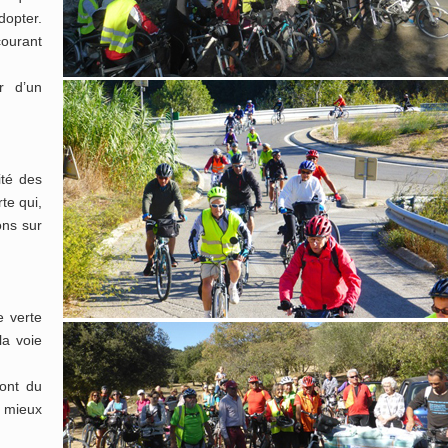
dopter.
courant
r d’un
ité des
te qui,
ons sur
e verte
la voie
Pont du
e mieux