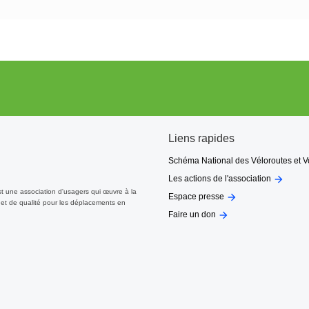
Liens rapides
Schéma National des Véloroutes et V

Les actions de l'association
st une association d'usagers qui œuvre à la

Espace presse
et de qualité pour les déplacements en

Faire un don