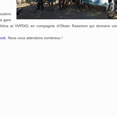
Roulons
la gare
arhôna et VVPDG) en compagnie d’Olivier Razemon qui donnera un
book
. Nous vous attendons nombreux !