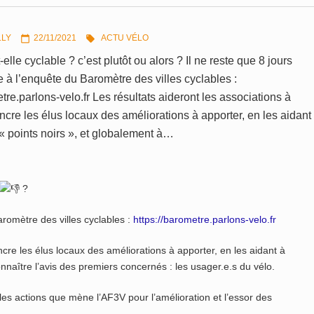
LLY
22/11/2021
ACTU VÉLO


t-elle cyclable ? c’est plutôt ou alors ? Il ne reste que 8 jours
 à l’enquête du Baromètre des villes cyclables :
etre.parlons-velo.fr Les résultats aideront les associations à
cre les élus locaux des améliorations à apporter, en les aidant
 « points noirs », et globalement à…
?
aromètre des villes cyclables :
https://barometre.parlons-velo.fr
ncre les élus locaux des améliorations à apporter, en les aidant à
nnaître l’avis des premiers concernés : les usager.e.s du vélo.
es actions que mène l’AF3V pour l’amélioration et l’essor des