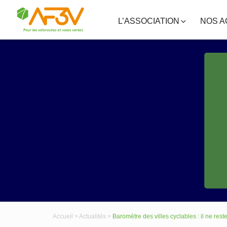
L’ASSOCIATION
NOS A
Accueil >
Actualités >
Baromètre des villes cyclables : il ne res