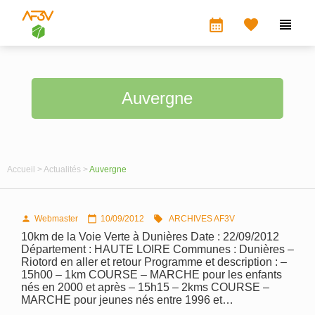
calendar_month


Auvergne
Accueil >
Actualités >
Auvergne
Webmaster
10/09/2012
ARCHIVES AF3V



10km de la Voie Verte à Dunières Date : 22/09/2012
Département : HAUTE LOIRE Communes : Dunières –
Riotord en aller et retour Programme et description : –
15h00 – 1km COURSE – MARCHE pour les enfants
nés en 2000 et après – 15h15 – 2kms COURSE –
MARCHE pour jeunes nés entre 1996 et…