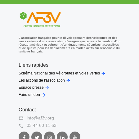
L'association française pour le développement des véloroutes et des
voies vertes est une association d'usagers qui œuvre à la création d'un
réseau ambitieux et cohérent d'aménagements sécurisés, accessibles
et de qualité pour les déplacements en modes actifs sur l'ensemble du
territoire français.
Liens rapides

Schéma National des Véloroutes et Voies Vertes

Les actions de l'association

Espace presse

Faire un don
Contact
info@af3v.org

03 44 60 11 63

Facebook
Twitter
Instagram
LinkedIn
Youtube