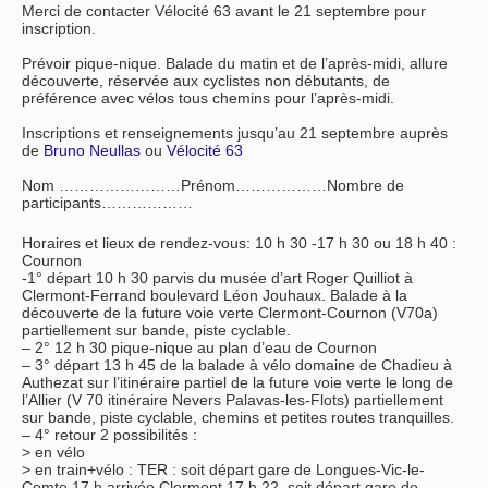
Merci de contacter Vélocité 63 avant le 21 septembre pour
inscription.
Prévoir pique-nique. Balade du matin et de l’après-midi, allure
découverte, réservée aux cyclistes non débutants, de
préférence avec vélos tous chemins pour l’après-midi.
Inscriptions et renseignements jusqu’au 21 septembre auprès
de
Bruno Neullas
ou
Vélocité 63
Nom ……………………Prénom………………Nombre de
participants………………
Horaires et lieux de rendez-vous: 10 h 30 -17 h 30 ou 18 h 40 :
Cournon
-1° départ 10 h 30 parvis du musée d’art Roger Quilliot à
Clermont-Ferrand boulevard Léon Jouhaux. Balade à la
découverte de la future voie verte Clermont-Cournon (V70a)
partiellement sur bande, piste cyclable.
– 2° 12 h 30 pique-nique au plan d’eau de Cournon
– 3° départ 13 h 45 de la balade à vélo domaine de Chadieu à
Authezat sur l’itinéraire partiel de la future voie verte le long de
l’Allier (V 70 itinéraire Nevers Palavas-les-Flots) partiellement
sur bande, piste cyclable, chemins et petites routes tranquilles.
– 4° retour 2 possibilités :
> en vélo
> en train+vélo : TER : soit départ gare de Longues-Vic-le-
Comte 17 h arrivée Clermont 17 h 22, soit départ gare de