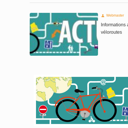
Webmaster

Informations 
véloroutes