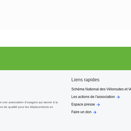
Liens rapides
Schéma National des Véloroutes et V

Les actions de l'association
st une association d'usagers qui œuvre à la

Espace presse
et de qualité pour les déplacements en

Faire un don