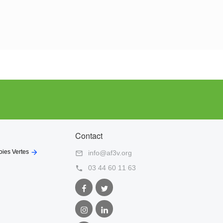
Contact

oies Vertes
info@af3v.org

03 44 60 11 63

Facebook
Twitter
AF3V
AF3V
Instagram
LinkedIn
AF3V
AF3V