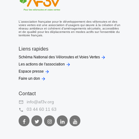
L'association française pour le développement des véloroutes et des
voies vertes est une association d'usagers qui œuvre à la création d'un
réseau ambitieux et cohérent d'aménagements sécurisés, accessibles
et de qualité pour les déplacements en modes actifs sur l'ensemble du
territoire français.
Liens rapides

Schéma National des Véloroutes et Voies Vertes

Les actions de l'association

Espace presse

Faire un don
Contact
info@af3v.org

03 44 60 11 63

Facebook
Twitter
Instagram
LinkedIn
Youtube
AF3V
AF3V
AF3V
AF3V
AF3V