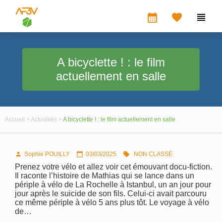
calendar_month


A bicyclette ! : le film
actuellement en salle
Accueil >
Actualités >
A bicyclette ! : le film actuellement en salle
Sophie POUILLY
03/03/2025
NON CLASSÉ



Prenez votre vélo et allez voir cet émouvant docu-fiction.
Il raconte l’histoire de Mathias qui se lance dans un
périple à vélo de La Rochelle à Istanbul, un an jour pour
jour après le suicide de son fils. Celui-ci avait parcouru
ce même périple à vélo 5 ans plus tôt. Le voyage à vélo
de…