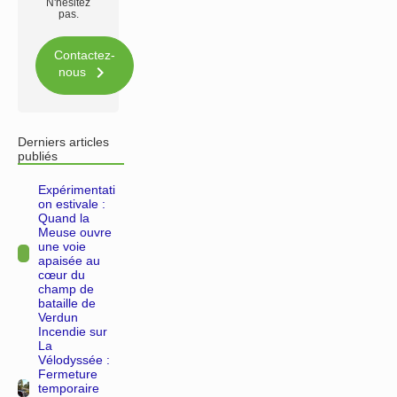
N'hésitez
pas.
Contactez-

nous
Derniers articles
publiés
Expérimentati
on estivale :
Quand la
Meuse ouvre
une voie
apaisée au
cœur du
champ de
bataille de
Verdun
Incendie sur
La
Vélodyssée :
Fermeture
temporaire