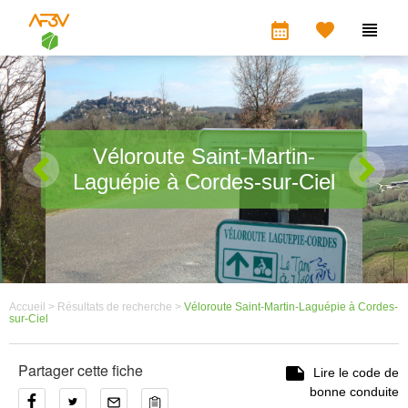
calendar_month


Véloroute Saint-Martin-
Laguépie à Cordes-sur-Ciel
Accueil >
Résultats de recherche >
Véloroute Saint-Martin-Laguépie à Cordes-
sur-Ciel
Partager cette fiche

Lire le code de
bonne conduite