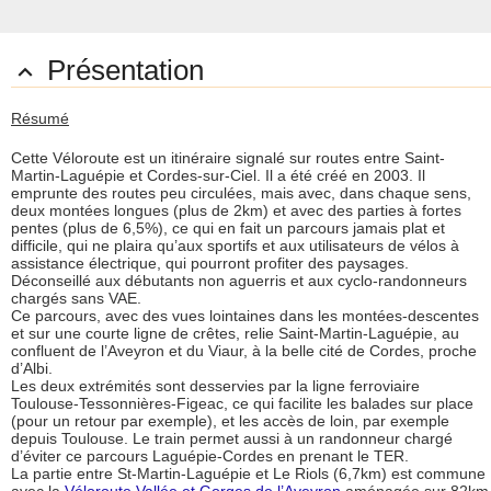
Présentation

Résumé
Cette Véloroute est un itinéraire signalé sur routes entre Saint-
Martin-Laguépie et Cordes-sur-Ciel. Il a été créé en 2003. Il
emprunte des routes peu circulées, mais avec, dans chaque sens,
deux montées longues (plus de 2km) et avec des parties à fortes
pentes (plus de 6,5%), ce qui en fait un parcours jamais plat et
difficile, qui ne plaira qu’aux sportifs et aux utilisateurs de vélos à
assistance électrique, qui pourront profiter des paysages.
Déconseillé aux débutants non aguerris et aux cyclo-randonneurs
chargés sans VAE.
Ce parcours, avec des vues lointaines dans les montées-descentes
et sur une courte ligne de crêtes, relie Saint-Martin-Laguépie, au
confluent de l’Aveyron et du Viaur, à la belle cité de Cordes, proche
d’Albi.
Les deux extrémités sont desservies par la ligne ferroviaire
Toulouse-Tessonnières-Figeac, ce qui facilite les balades sur place
(pour un retour par exemple), et les accès de loin, par exemple
depuis Toulouse. Le train permet aussi à un randonneur chargé
d’éviter ce parcours Laguépie-Cordes en prenant le TER.
La partie entre St-Martin-Laguépie et Le Riols (6,7km) est commune