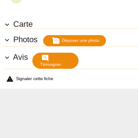
Carte

Photos

add_a_photo
Déposer une photo
Avis

add_comment
Témoigner

Signaler cette fiche