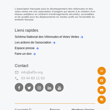
L'association française pour le développement des véloroutes et des
voies vertes est une association d'usagers qui œuvre à la création d'un
réseau ambitieux et cohérent d'aménagements sécurisés, accessibles
et de qualité pour les déplacements en modes actifs sur l'ensemble du
territoire français.
Liens rapides

Schéma National des Véloroutes et Voies Vertes

Les actions de l'association

Espace presse

Faire un don
Contact

info@af3v.org

03 44 60 11 63


Facebook
Twitter
Instagram
LinkedIn
Youtube
AF3V
AF3V
AF3V
AF3V
AF3V


Copyright Ⓒ
Espace
Mentions légales