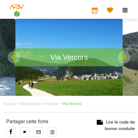
calendar_month


Via Vercors
Accueil >
Résultats de recherche >
Via Vercors
Partager cette fiche

Lire le code de
bonne conduite