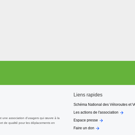
r votre gauche, le « Château Belle Epoque », l’un des nombreux « chât
siècle.
 récemment exploitée où la forêt a disparu. Puis la piste serpente à nou
ides récemment coupées, …
agé sous les chênes, avec de légères ondulations pour aller traverser 
 piste cyclable rue de la Poterie et rue de Juston.
t traverse la RN10, très circulée, sur une passerelle. Le bruit de ce
 passe au pied d’une palombière imposante avec ses deux tours, ses cac
e, par prudence, et pour respecter ce lieu.
 arrivez à l’église de Taller, fin de la Voie Verte.
ve naturelle
Liens rapides
Schéma National des Véloroutes et V

Les actions de l'association
arcs)
st une association d'usagers qui œuvre à la

te (16 bornes).
Espace presse
et de qualité pour les déplacements en

Faire un don
e patrimoine environnemental, patrimonial et gastromomique des comm