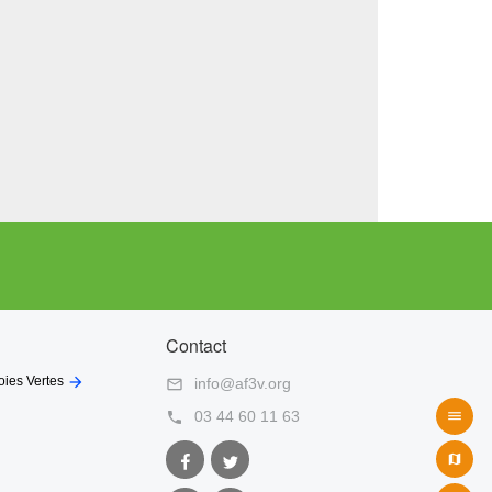
eaux » du village, témoignages des richesses offertes
veau dans la forêt aux parcelles diverses : futaies de
la rivière La Palue, …
tte autoroute vous accompagne un moment, alors que la
hes au sol, et ses dispositifs pour faire monter les
Contact

oies Vertes
info@af3v.org

03 44 60 11 63


Facebook
Twitter

AF3V
AF3V
unes
Communes de Côte Landes Nature