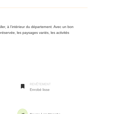
Taller, à l’intérieur du département. Avec un bon
réservée, les paysages variés, les activités
astets dite « Côte-Landes-Nature » dans le cadre de
autofinancement et avec le soutien financier du
eut dire « chemin de fer » en gascon.
). Elle permet soit aux habitants et touristes de
REVÊTEMENT

Enrobé lisse
des.
e de Castets se fait sur pistes cyclables, et celle de la