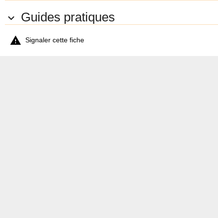
Dernière mise à jour
: le 29 août 2014.
Guides pratiques

© AF3V - Tous droits réservés. Reproduction interdite sans
autorisation

Signaler cette fiche