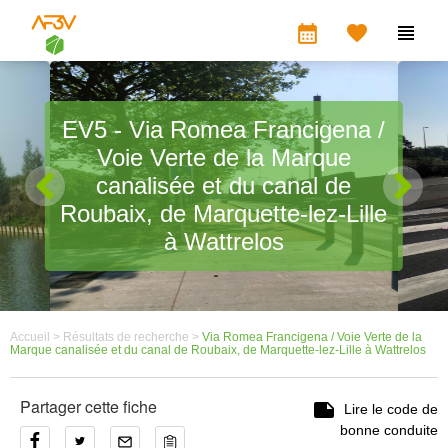
calendar_month


EV5 - Via Romea Francigena /
Voie Verte de la Marque
canalisée et du canal de
Roubaix, de Marquette-lez-Lille
à Wattrelos
Accueil >
Résultats de recherche >
Via Romea Francigena / Voie Verte de la
Marque canalisée et du canal de Roubaix, de Marquette-lez-Lille à Wattrelos
Partager cette fiche

Lire le code de
bonne conduite