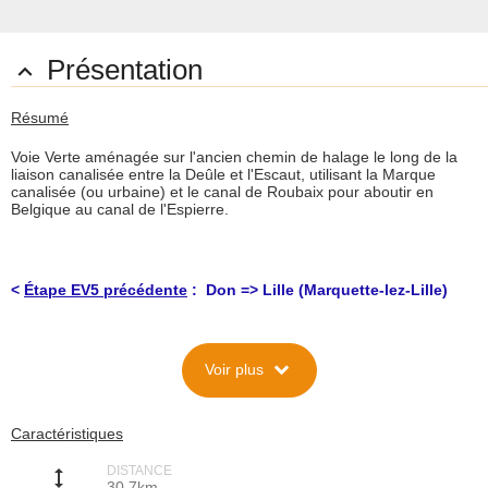
Présentation

Résumé
Voie Verte aménagée sur l'ancien chemin de halage le long de la
liaison canalisée entre la Deûle et l'Escaut, utilisant la Marque
canalisée (ou urbaine) et le canal de Roubaix pour aboutir en
Belgique au canal de l'Espierre.
<
Étape EV5 précédente
: Don => Lille (Marquette-lez-Lille)
Description
expand_more
Voir plus
Situation
Voie Verte aménagée sur l'ancien chemin de halage le long de la
liaison canalisée entre la Deûle et l'Escaut utilisant la Marque
canalisée (ou urbaine) et le canal de Roubaix pour aboutir en
Caractéristiques
Belgique au canal de l'Espierre. La voie verte est aménagée par
Espace naturel Lille Métropole (-
www.lillemetropole.fr/index.php?
DISTANCE
p=983&art_id
) et le canal a été en chantier en 2009-2010 pour
height
30,7km