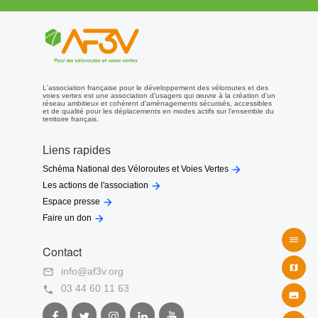
la Méditerranée).
Voir infos ici :
Blog de Jean Denat
Voir article :
article du 01-11-2010
En Janvier 2011, la piste cyclable de 600m est réalisée sur le
côté gauche de l’Avenue des Costières, de largeur 2,5m, en
revêtement clair, séparée de la route par une bordure haute. Voir
photo.
L'association française pour le développement des véloroutes et des
voies vertes est une association d'usagers qui œuvre à la création d'un
Dernière mise à jour: le 11 avril 2011.
réseau ambitieux et cohérent d'aménagements sécurisés, accessibles
et de qualité pour les déplacements en modes actifs sur l'ensemble du
territoire français.
© AF3V - Tous droits réservés. Reproduction interdite sans
autorisation
Liens rapides

Schéma National des Véloroutes et Voies Vertes

Les actions de l'association

Espace presse

Faire un don

Contact

info@af3v.org

03 44 60 11 63


Facebook
Twitter
Instagram
LinkedIn
Youtube