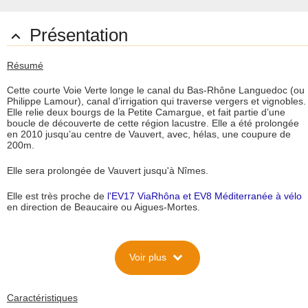
Présentation

Résumé
Cette courte Voie Verte longe le canal du Bas-Rhône Languedoc (ou
Philippe Lamour), canal d’irrigation qui traverse vergers et vignobles.
Elle relie deux bourgs de la Petite Camargue, et fait partie d’une
boucle de découverte de cette région lacustre. Elle a été prolongée
en 2010 jusqu’au centre de Vauvert, avec, hélas, une coupure de
200m.
Elle sera prolongée de Vauvert jusqu'à Nîmes.
Elle est très proche de
l'EV17 ViaRhôna et EV8 Méditerranée à vélo
en direction de Beaucaire ou Aigues-Mortes.
Description
expand_more
Voir plus
Situation
Aménagée par le Conseil Général du Gard, cette Voie Verte a été
réalisée sur 5km en 2008 pour un coût global de 1,11 millions
d’euros, avec le soutien financier du Conseil Régional.
Caractéristiques
Puis elle a été prolongée de 1,6km jusqu’au centre de Vauvert (coût