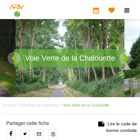
calendar_month


Voie Verte de la Chalouette
Accueil >
Résultats de recherche >
Voie Verte de la Chalouette
Partager cette fiche

Lire le code de
bonne conduite