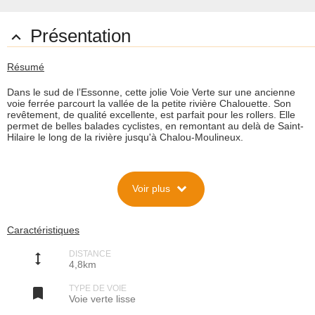
Présentation

Résumé
Dans le sud de l’Essonne, cette jolie Voie Verte sur une ancienne
voie ferrée parcourt la vallée de la petite rivière Chalouette. Son
revêtement, de qualité excellente, est parfait pour les rollers. Elle
permet de belles balades cyclistes, en remontant au delà de Saint-
Hilaire le long de la rivière jusqu'à Chalou-Moulineux.
Description
expand_more
Voir plus
Situation
Appelée : « Allée Jean-Pierre Ischard », et inaugurée à nouveau en
Avril 2006, cette Voie Verte ancienne relie Etampes à Saint-Hilaire,
au sud du département de l’Essonne.
Caractéristiques
La Voie Verte existe depuis environ 1980, et, comme le revêtement
était dégradé, celui-ci a été refait en 2005-2006.
DISTANCE
Caractéristiques techniques
height
4,8km
La sécurité est excellente car la Voie Verte ne croise aucune route.
Le revêtement large (3m) est en goudron lisse, bon pour les rollers.
TYPE DE VOIE
Les barrières sont assez faciles à franchir. On trouve un banc tous

Voie verte lisse
les 500m, et un point d’eau à la fin de la Voie Verte à Saint-Hilaire.
Le parcours