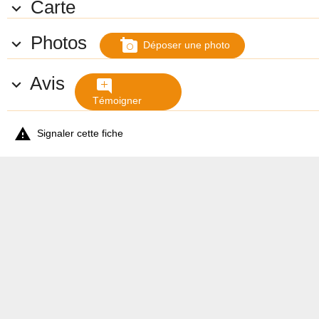
Carte

Photos

add_a_photo
Déposer une photo
Avis

add_comment
Témoigner

Signaler cette fiche