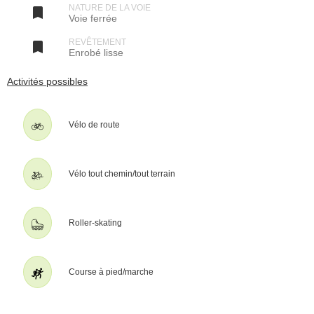
La Voie Verte commence au bord de la route allant à Saint-Hilaire,
NATURE DE LA VOIE

Voie ferrée
tout prés de la gare RER de Saint-Martin-d’Etampes, et à 2km de la
gare d’Etampes (depuis cette gare, longer la voie ferrée sur le
boulevard Henri IV puis le boulevard Pasteur).
REVÊTEMENT

Enrobé lisse
La voie suit la vallée de la Chalouette, petite rivière. Le parcours,
ombragé, est linéaire et plat, entre le ruisseau et une petite route
parallèle.
Activités possibles
A Saint-Hilaire, les cyclistes peuvent continuer vers la gauche jusqu'à
Chalo-Saint-Mars, puis jusqu'à Chalou-Moulineux (+9 km). Cette
petite route au bord de la Chalouette est calme et agréable.
Vélo de route
Dernière mise à jour
: le 7 septembre 2010.
© AF3V - Tous droits réservés. Reproduction interdite sans
autorisation
Vélo tout chemin/tout terrain
Roller-skating
Course à pied/marche