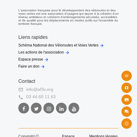
L'association française pour le développement des véloroutes et des
voies vertes est une association d'usagers qui œuvre à la création d'un
réseau ambitieux et cohérent d'aménagements sécurisés, accessibles
et de qualité pour les déplacements en modes actifs sur l'ensemble du
territoire français.
Liens rapides

Schéma National des Véloroutes et Voies Vertes

Les actions de l'association

Espace presse

Faire un don

Contact

info@af3v.org

03 44 60 11 63


Facebook
Twitter
Instagram
LinkedIn
Youtube
AF3V
AF3V
AF3V
AF3V
AF3V


Copyright Ⓒ
Espace
Mentions légales