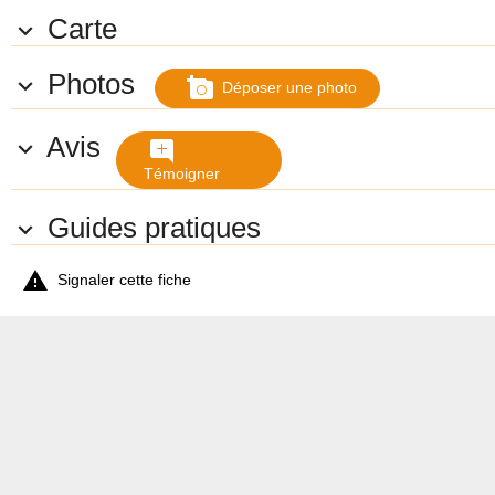
Carte

Photos

add_a_photo
Déposer une photo
Avis

add_comment
Témoigner
Guides pratiques


Signaler cette fiche