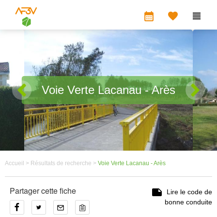
calendar_month


Voie Verte Lacanau - Arès
Accueil >
Résultats de recherche >
Voie Verte Lacanau - Arès
Partager cette fiche

Lire le code de
bonne conduite