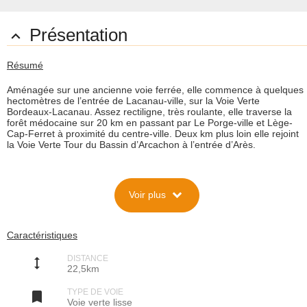
Présentation

Résumé
Aménagée sur une ancienne voie ferrée, elle commence à quelques
hectomètres de l’entrée de Lacanau-ville, sur la Voie Verte
Bordeaux-Lacanau. Assez rectiligne, très roulante, elle traverse la
forêt médocaine sur 20 km en passant par Le Porge-ville et Lège-
Cap-Ferret à proximité du centre-ville. Deux km plus loin elle rejoint
la Voie Verte Tour du Bassin d’Arcachon à l’entrée d’Arès.
Description
expand_more
Voir plus
Cette Voie Verte - créée en 2005 - est en fait le premier tronçon
d’une future liaison rapide qui est prévue pour relier le Bassin
d’Arcachon à Gaillan-en-Médoc , par la rive est du Lac de Carcans-
Hourtin, à une dizaine de km du littoral atlantique.
Caractéristiques
Pour le moment, ce premier tronçon, compte tenu de la très bonne
qualité de son revêtement, permet d’effectuer la liaison Lacanau
DISTANCE
/Bassin d’Arcachon rapidement et avec un très bon confort de
height
22,5km
roulage, sans passer par les plages. C’est parfait pour les rollers, les
PMR et les vélos de route type course.
TYPE DE VOIE
Les aménagements sont à minima : deux tables de pique-nique au

Voie verte lisse
Porge, et un point d’eau à Lège.