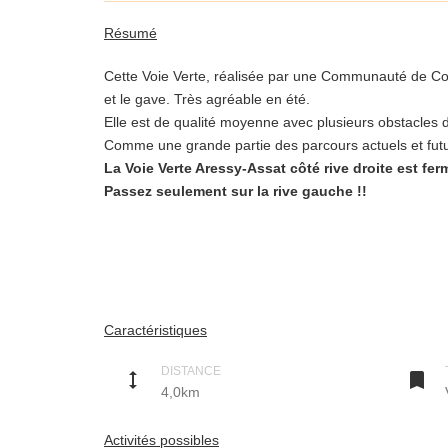
Résumé
Cette Voie Verte, réalisée par une Communauté de Co
et le gave. Très agréable en été.
Elle est de qualité moyenne avec plusieurs obstacles d
Comme une grande partie des parcours actuels et futu
La Voie Verte Aressy-Assat côté rive droite est fe
Passez seulement sur la rive gauche !!
Description
ATTENTION : FERMETURE 2014
La Voie Verte Aressy-Assat côté rive droite est fe
Passez seulement sur la rive gauche !!
Lors des for
Caractéristiques
chemin qui passait dessus, sur la rive droite, entre A
berge et Voie Verte!
DISTANCE
height

4,0km
Attention aucun panneau n'indique ces coupures quand
L'AF3V demande aux promeneurs à pied et à vélo de ne 
contre il est toujours possible de circuler sur la rive 
Activités possibles