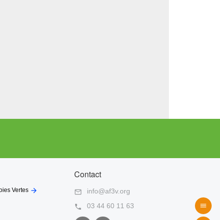
ns la végétation des zones humides, ce qui est très
d'Aressy, et après avoir longé la clinique, prendre à
irectement au lac d'Aressy à 300 m, départ de ce
les plantes paraissent abondantes, ne les cueillez
hirsute, etc. …
 d'eau, busard Saint-Martin, etc...
oie, jusqu'au village d'Uzos éloigné de 4,4 km.
re Pau ou Aressy. Le circuit n°5 s'étend sur 15,6 km.
Contact
ite. La rive gauche reste quand même praticable : soyez

oies Vertes
info@af3v.org

03 44 60 11 63


 Côteaux), d'améliorer cette belle promenade en