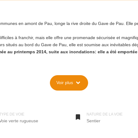
mmunes en amont de Pau, longe la rive droite du Gave de Pau. Elle pe
ifficiles à franchir, mais elle offre une promenade sécurisée et magnif
rs situés au bord du Gave de Pau, elle est soumise aux inévitables dé
rmée au printemps 2014, suite aux inondations: elle a été emportée
expand_more
Voir plus
rmée au printemps 2014, suite aux inondations: elle a été emportée
tes pluies et des crues de Juin 2013, puis de Février 2014, le Gave de 
ressy et Assat, a deux endroits: à 1km d'Aressy d'abord (sur 200m), puis
TYPE DE VOIE
NATURE DE LA VOIE

Voie verte rugueuse
Sentier
 vous arrivez d'Aressy ou du pont d'Assat.
pas circuler sur cette Voie Verte en rive droite du Gave, tant que les
gauche entre le pont d'Assat et le pont de Mazères: