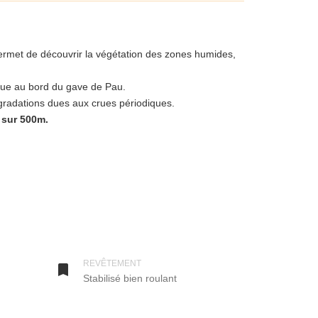
rmet de découvrir la végétation des zones humides,
ique au bord du gave de Pau.
gradations dues aux crues périodiques.
 sur 500m.
 sur 500m.
Pau a abîmé ses berges, et il a emporté la berge et le
 plus loin sur une longueur de 300m: tout a disparu,
REVÊTEMENT

Stabilisé bien roulant
 travaux de réfection ne seront pas achevés. Par