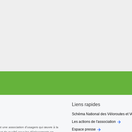
saligue en longeant la rive droite du gave de Pau. Elle vous immerge da
le sud en direction de Bizanos par la D 937. Poursuivre jusqu'à la ville 
roite sur un chemin balisé en circuit VTT FFC n°1 et n°5, qui descend d
 et à 4,5 km du pont d'Assat.
 de la Saligue.
avec une passe à poissons et un parcours kayak.
s humides, en longeant le gave et les gravières. Même si les fleurs ou 
 donc rares : balsamine géante, menthe aquatique, buddleia, épilobe, 
entaire et migratrice : héron cendré, cormoran, aigrette, canard, poule
Assat, au km 4,4.
 la rive gauche, ce qui allonge la promenade sécurisée et bucolique.
le chemin sur la rive gauche du gave. On revient, par le même type de v
Mazères-Lezons jusqu'à Bizanos, franchir à nouveau le gave pour rejoind
Liens rapides
évrier 2014, ont abîmé par endroit cette Voie Verte, surtout en rive dro
Schéma National des Véloroutes et V

Les actions de l'association
st une association d'usagers qui œuvre à la

ys de Nay (qui a englobé la Communauté de Communes des Gaves et
Espace presse
et de qualité pour les déplacements en