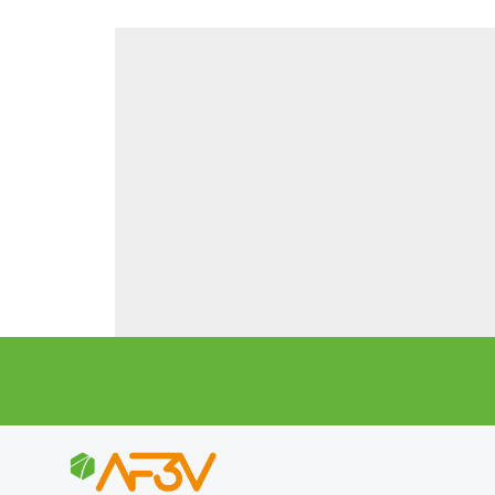
Parcours
Accès depuis Nevers
. Traversez le pont sur la Loire
La Voie Verte commence à Nevers, sur la rive gauche de
Devant l'entrée de la piscine, prenez le chemin en sable
À 800 m, vous rejoignez la rue de l'AFPA, qui vient de
Verte, en bon enrobé, le long de l embranchement de 
Bérégovoy).
Âpres 2,5 km, à l'écluse de Verville (n° 20), la Voie Verte
mais très bien sécurisé car on passe sous les ponts en
Le chemin est champêtre, au milieu des prairies, et a
Au hameau de Gimouille, on doit passer sur un petit ch
peut être franchi à pied en tenant le vélo à la main, et l'
Transports en commun
Accès en train :
gares SNCF de Nevers, et de Saincai