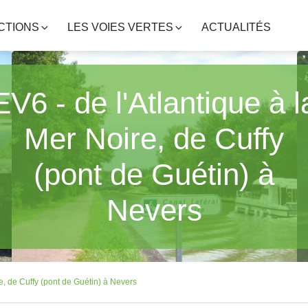
CTIONS
LES VOIES VERTES
ACTUALITÉS
EV6 - de l'Atlantique à l
Mer Noire, de Cuffy
(pont de Guétin) à
Nevers
re, de Cuffy (pont de Guétin) à Nevers