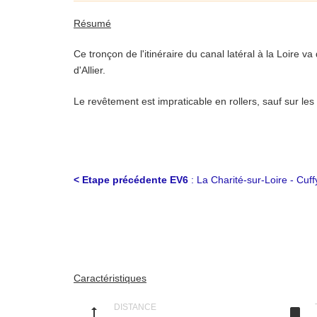
Résumé
Ce tronçon de l'itinéraire du canal latéral à la Loire 
d'Allier.
Le revêtement est impraticable en rollers, sauf sur les
<
Etape précédente EV6
: La Charité-sur-Loire - Cuf
Description
Situation
Caractéristiques
L'EuroVélo-route n°6 (EV6 / Véloroute de l'Atlantique
Brévin-les-Pins (embouchure de la Loire à Constanta 
DISTANCE
height
