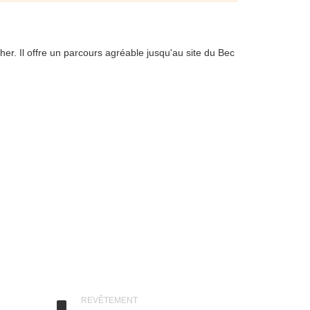
her. Il offre un parcours agréable jusqu'au site du Bec
 ou « Véloroute de Nantes à Budapest ») relie St-
REVÊTEMENT
