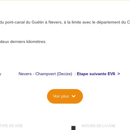
va du pont-canal du Guétin à Nevers, à la limite avec le département du C
 deux derniers kilomètres.
fy
Nevers - Champvert (Decize) :
Etape suivante EV6
>
expand_more
Voir plus
 à la Mer Noire, connue aussi sous les noms « Véloroutes des Fleuves »
(Roumanie) au bord de la mer Noire, sur plus de 3600 km.
TYPE DE VOIE
NATURE DE LA VOIE
